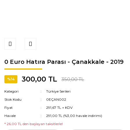
0 Euro Hatıra Parası - Çanakkale - 2019
300,00 TL
350,00 TL
%14
Kategori
Türkiye Serileri
Stok Kodu
0EÇAN002
Fiyat
291,67 TL + KDV
Havale
291,00 TL (%3,00 havale indirimi)
* 26,00 TL den başlayan taksitlerle!