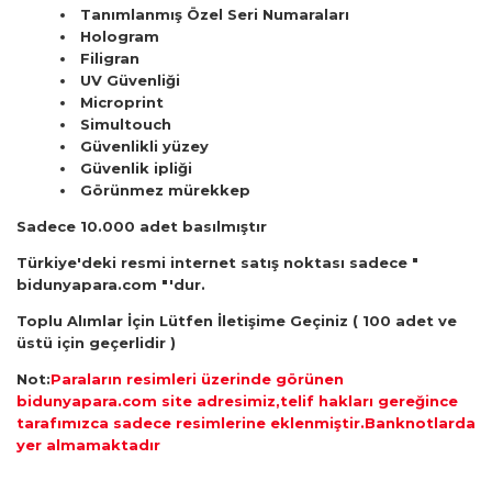
Tanımlanmış Özel Seri Numaraları
Hologram
Filigran
UV Güvenliği
Microprint
Simultouch
Güvenlikli yüzey
Güvenlik ipliği
Görünmez mürekkep
Sadece 10.000 adet basılmıştır
Türkiye'deki resmi internet satış noktası sadece "
bidunyapara.com "'dur.
Toplu Alımlar İçin Lütfen İletişime Geçiniz ( 100 adet ve
üstü için geçerlidir )
Not:
Paraların resimleri üzerinde görünen
bidunyapara.com site adresimiz,telif hakları gereğince
tarafımızca sadece resimlerine eklenmiştir.Banknotlarda
yer almamaktadır