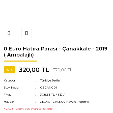
0 Euro Hatıra Parası - Çanakkale - 2019
( Ambalajlı)
320,00 TL
370,00 TL
%14
Kategori
Türkiye Serileri
Stok Kodu
0EÇAN001
Fiyat
308,33 TL + KDV
Havale
310,40 TL (%3,00 havale indirimi)
* 27,73 TL den başlayan taksitlerle!