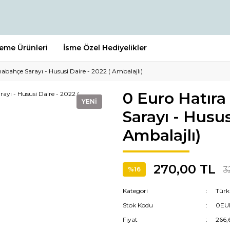
leme Ürünleri
İsme Özel Hediyelikler
abahçe Sarayı - Hususi Daire - 2022 ( Ambalajlı)
0 Euro Hatıra
YENİ
Sarayı - Husus
Ambalajlı)
270,00 TL
3
%16
Kategori
Türki
Stok Kodu
0EU
Fiyat
266,