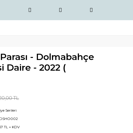
 Parası - Dolmabahçe
i Daire - 2022 (
20,00 TL
ye Serileri
DSHO002
67 TL + KDV