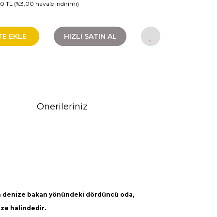
90 TL (%3,00 havale indirimi)
TE EKLE
HIZLI SATIN AL
Önerileriniz
n denize bakan yönündeki dördüncü oda,
üze halindedir.