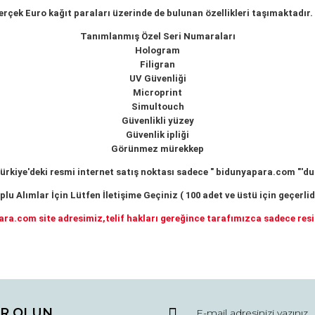
erçek Euro kağıt paraları üzerinde de bulunan özellikleri taşımaktadır.
Tanımlanmış Özel Seri Numaraları
Hologram
Filigran
UV Güvenliği
Microprint
Simultouch
Güvenlikli yüzey
Güvenlik ipliği
Görünmez mürekkep
ürkiye'deki resmi internet satış noktası sadece " bidunyapara.com "'du
plu Alımlar İçin Lütfen İletişime Geçiniz ( 100 adet ve üstü için geçerlidi
ara.com site adresimiz,telif hakları gereğince tarafımızca sadece re
da ve diğer konularda yetersiz gördüğünüz noktaları öneri formunu kullana
Bu ürüne ilk yorumu siz yapın!
R OLUN
r.