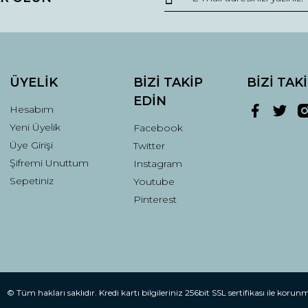
Yorum Yaz
ÜYELİK
BİZİ TAKİP
BİZİ TAK
EDİN
Hesabım
Yeni Üyelik
Facebook
Üye Girişi
Twitter
Şifremi Unuttum
Instagram
Gönder
Sepetiniz
Youtube
Pinterest
© Tüm hakları saklıdır. Kredi kartı bilgileriniz 256bit SSL sertifikası ile korun