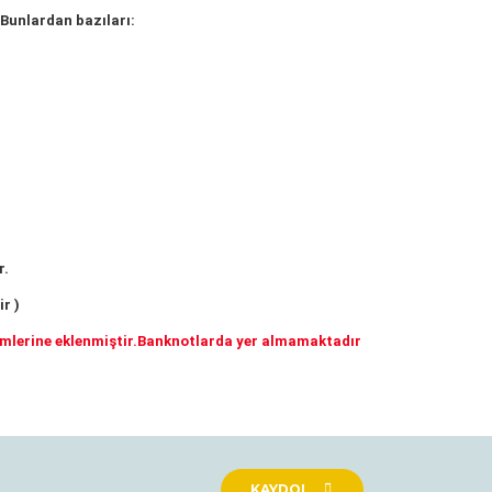
 Bunlardan bazıları:
r.
r )
simlerine eklenmiştir.Banknotlarda yer almamaktadır
rak tarafımıza iletebilirsiniz.
KAYDOL