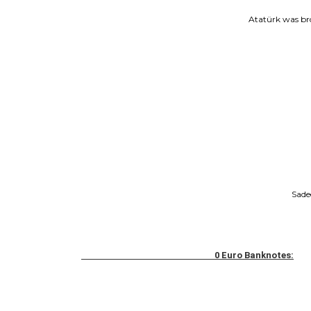
Atatürk was bro
Sadec
0 Euro Banknotes: