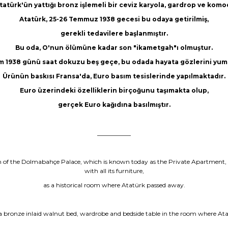
atürk'ün yattığı bronz işlemeli bir ceviz karyola, gardrop ve komo
Atatürk, 25-26 Temmuz 1938 gecesi bu odaya getirilmiş,
gerekli tedavilere başlanmıştır.
Bu oda, O'nun ölümüne kadar son "ikametgah"ı olmuştur.
ım 1938 günü saat dokuzu beş geçe, bu odada hayata gözlerini yum
Ürünün baskısı Fransa'da, Euro basım tesislerinde yapılmaktadır.
Euro üzerindeki özelliklerin birçoğunu taşımakta olup,
gerçek Euro kağıdına basılmıştır.
___________
ion of the Dolmabahçe Palace, which is known today as the Private Apartment,
with all its furniture,
as a historical room where Atatürk passed away.
 a bronze inlaid walnut bed, wardrobe and bedside table in the room where Ata