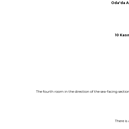
Oda'da At
10 Kas
The fourth room in the direction of the sea-facing sect
There is