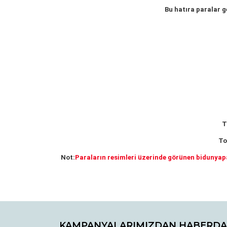
Bu hatıra paralar g
T
To
Not:
Paraların resimleri üzerinde görünen bidunyap
Bu ürünün fiyat bilgisi, resim, ürün açıklamaların
Görüş ve önerileriniz için teşekkür ederiz.
KAMPANYALARIMIZDAN HABERDA
Ürün resmi kalitesiz, bozuk veya görüntülenemiyo