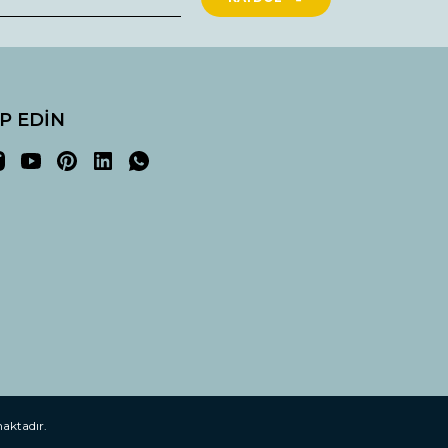
İP EDİN
maktadır.