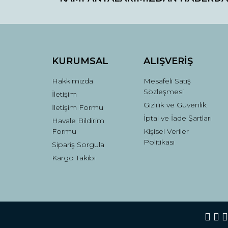
Ürün açıklamasında eksik bilgiler bulunuyor.
Ürün bilgilerinde hatalar bulunuyor.
Ürün fiyatı diğer sitelerden daha pahalı.
Bu ürüne benzer farklı alternatifler olmalı.
KURUMSAL
ALIŞVERİŞ
Hakkımızda
Mesafeli Satış
Sözleşmesi
İletişim
Gizlilik ve Güvenlik
İletişim Formu
İptal ve İade Şartları
Havale Bildirim
Formu
Kişisel Veriler
Politikası
Sipariş Sorgula
Kargo Takibi