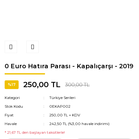
0 Euro Hatıra Parası - Kapalıçarşı - 2019
250,00 TL
300,00 TL
%17
Kategori
Türkiye Serileri
Stok Kodu
0EKAP002
Fiyat
250,00 TL + KDV
Havale
242,50 TL (%3,00 havale indirimi)
* 21,67 TL den başlayan taksitlerle!