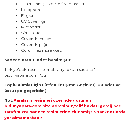
Tanımlanmış Özel Seri Numaraları
Hologram
Filigran
UV Güvenliği
Microprint
Simultouch
Güvenlikli yüzey
Güvenlik ipliği
Görünmez mürekkep
Sadece 10.000 adet basılmıştır
Türkiye'deki resmi internet satış noktası sadece "
bidunyapara.com "'dur.
Toplu Alımlar İçin Lütfen İletişime Geçiniz ( 100 adet ve
üstü için geçerlidir )
Not:
Paraların resimleri üzerinde görünen
bidunyapara.com site adresimiz,telif hakları gereğince
tarafımızca sadece resimlerine eklenmiştir.Banknotlarda
yer almamaktadır