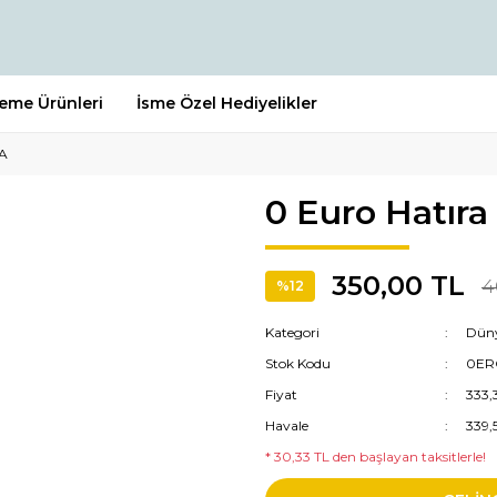
leme Ürünleri
İsme Özel Hediyelikler
MA
0 Euro Hatıra
350,00 TL
4
%12
Kategori
Düny
Stok Kodu
0ER
Fiyat
333,
Havale
339,
* 30,33 TL den başlayan taksitlerle!