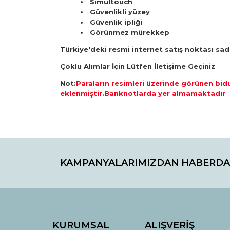
Simultouch
Güvenlikli yüzey
Güvenlik ipliği
Görünmez mürekkep
Türkiye'deki resmi internet satış noktası sa
Çoklu Alımlar İçin Lütfen İletişime Geçiniz
Not:
Paraların resimleri üzerinde görünen bid
eklenmiştir.Banknotlarda yer almamaktadır
Bu ürünün fiyat bilgisi, resim, ürün açıklamaların
Görüş ve önerileriniz için teşekkür ederiz.
KAMPANYALARIMIZDAN HABERDA
Ürün resmi kalitesiz, bozuk veya görüntülenemiyo
Ürün açıklamasında eksik bilgiler bulunuyor.
Ürün bilgilerinde hatalar bulunuyor.
Ürün fiyatı diğer sitelerden daha pahalı.
Bu ürüne benzer farklı alternatifler olmalı.
KURUMSAL
ALIŞVERİŞ