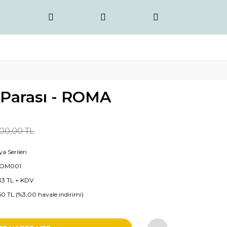
 Parası - ROMA
00,00 TL
a Serileri
OM001
33 TL + KDV
50 TL (%3,00 havale indirimi)