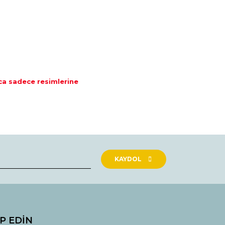
zca sadece resimlerine
rak tarafımıza iletebilirsiniz.
KAYDOL
İP EDİN