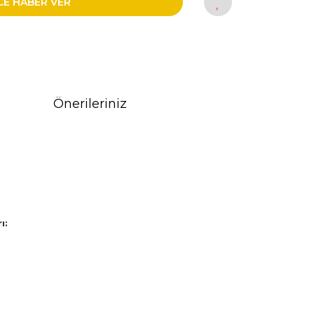
CE HABER VER
Önerileriniz
ı: